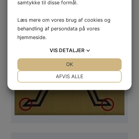
samtykke til disse formål.
Læs mere om vores brug af cookies og
behandling af persondata på vores
hjemmeside.
VIS
DETALJER
JA
NEJ
OK
JA
NEJ
NØDVENDIGE
PRÆFERENCER
AFVIS ALLE
JA
NEJ
JA
NEJ
MARKETING
STATISTIK