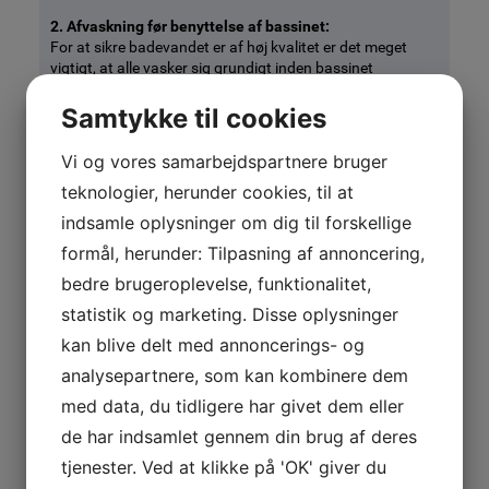
2. Afvaskning før benyttelse af bassinet:
For at sikre badevandet er af høj kvalitet er det meget
vigtigt, at alle vasker sig grundigt inden bassinet
benyttes. Vær særlig omhyggelig med afvaskning af de
markede områder på tegningen i omklædningsrummet og
Samtykke til cookies
herunder:
Vi og vores samarbejdspartnere bruger
Afvaskning skal foregå uden badetøj og badetøjet skal
teknologier, herunder cookies, til at
hænges på de dertilhørende knage. Badetøjet må ikke
indsamle oplysninger om dig til forskellige
ligge på gulvet i baderummet.
formål, herunder: Tilpasning af annoncering,
Efter toiletbesøg skal afvaskning foretages på ny.
bedre brugeroplevelse, funktionalitet,
statistik og marketing. Disse oplysninger
kan blive delt med annoncerings- og
analysepartnere, som kan kombinere dem
med data, du tidligere har givet dem eller
de har indsamlet gennem din brug af deres
tjenester. Ved at klikke på 'OK' giver du