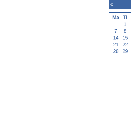
«
Juli 2025
»
Ma
Ti
On
To
Fr
Lø
Sø
1
2
3
4
5
6
7
8
9
10
11
12
13
14
15
16
17
18
19
20
21
22
23
24
25
26
27
28
29
30
31